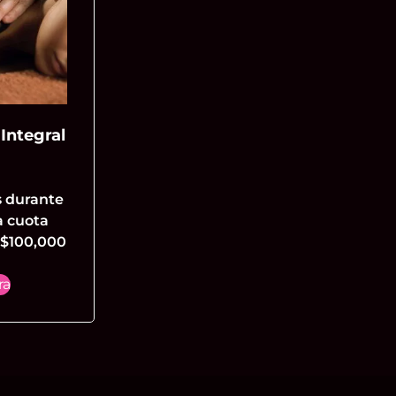
Integral
s durante
a cuota
$
100,000
ra