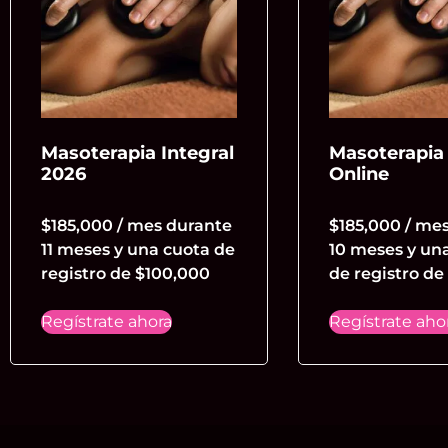
Masoterapia Integral
Masoterapia 
2026
Online
$
185,000
/ mes durante
$
185,000
/ me
11 meses y una cuota de
10 meses y un
registro de
$
100,000
de registro de
Regístrate ahora
Regístrate aho